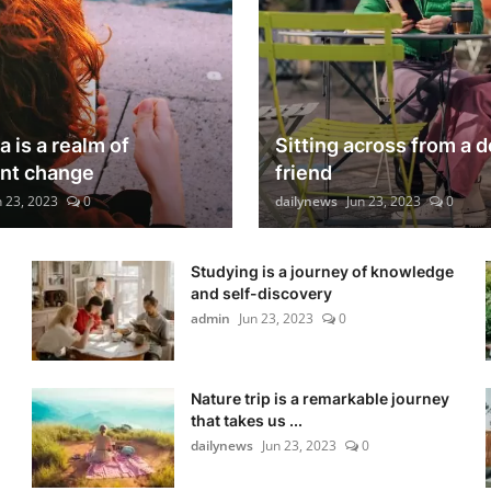
 is a realm of
Sitting across from a d
nt change
friend
n 23, 2023
0
dailynews
Jun 23, 2023
0
Studying is a journey of knowledge
and self-discovery
admin
Jun 23, 2023
0
Nature trip is a remarkable journey
that takes us ...
dailynews
Jun 23, 2023
0