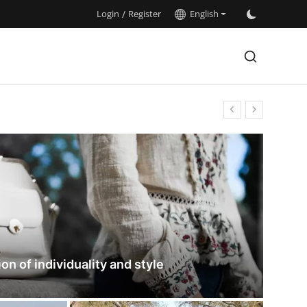
Login
/
Register
English
on of individuality and style