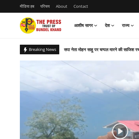
मीडिया हब
परिचय
About
Contact
आशीष सागर
देश
राज्य
Login
Register
सपा नेता मोहन साहू पर चप्पल मारने की साजिश र
Breaking News
आशीष सागर
बांदा के युवाओं ने बढ़ाया कदम, पर्यावरण बचाएंगे ह
About
तंदूर बन गया बांदा, चौथे दिन भी 48 डिग्री पार
कागजी पौधरोपण की स्याह कालिख से बेजार होता बु
Contact
परिजनों ने स्क्रिप्टेड मुठभेड़ और हाफ इनकाउंटर क
देश
कागजों में हेराफेरी और बिना पर्यावरणीय एनओसी के
अजयगढ़ जेल से रिहाई मिलते ही पुनः पन्ना वनविभ
राज्य
प्रधानमंत्री मोदी को अपशब्द कहने वाले सपा सांसद
राजनीति
बाँदा : बबेरू के चरका खादर खंड 10 पर कार्यवाही
केन बेतवा लिंक, रूंझ, मझगांव सिंचाई परियोजना स
खबर अड्डा