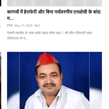
कागजों में हेराफेरी और बिना पर्यावरणीय एनओसी के बांदा
म...
PTB
May 13, 2026
0
त
पैलानी तहसील के ग्राम सांडी खादर मौरम खंड 1 की लीज रजिस्ट्री सदर
रजिस्ट्रार के य...