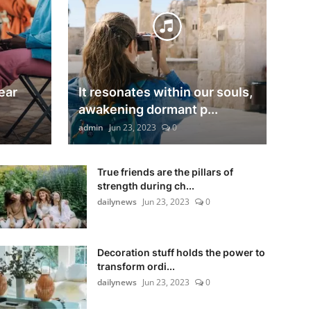
ear
It resonates within our souls,
awakening dormant p...
admin
Jun 23, 2023
0
True friends are the pillars of
strength during ch...
dailynews
Jun 23, 2023
0
Decoration stuff holds the power to
transform ordi...
dailynews
Jun 23, 2023
0