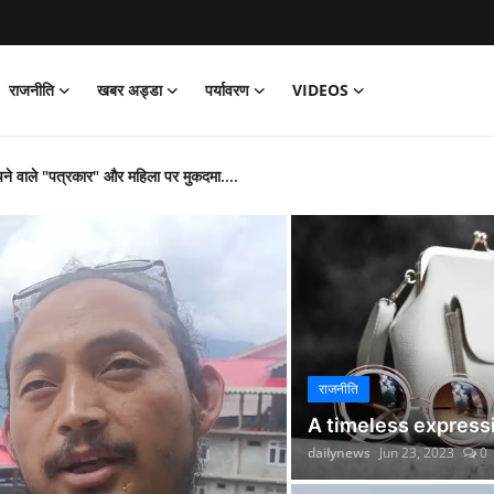
राजनीति
खबर अड्डा
पर्यावरण
VIDEOS
चने वाले "पत्रकार" और महिला पर मुकदमा....
म
ंदेलखंड...
े "आदेश" पर उठाए सवाल, हाईकोर्ट ने मांगी रिपोर्ट
 बांदा मे धड़ल्ले से चलती लाल मौरम खदानों का रहस्य....
ाग की टीम ने अमित को गिरफ्तार किया
राजनीति
 अजेंद्र सिंह लोधी पर मुकदमा दर्ज....
A timeless expressi
 लेकिन दांदौ खदान पर मेहरबानी...
dailynews
Jun 23, 2023
0
े विस्थापितों की लड़ाई लड़ रहे अमित भटनागर एक बार फिर गिरफ्तार...