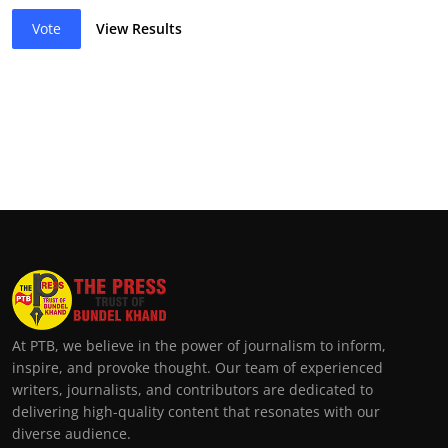
Vote
View Results
At PTB, we believe in the power of journalism to inform,
inspire, and provoke thought. Our team of experienced
writers, journalists, and contributors are dedicated to
delivering high-quality content that resonates with our
diverse audience.