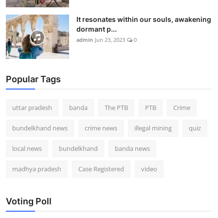
It resonates within our souls, awakening
dormant p...
admin
Jun 23, 2023
0
Popular Tags
uttar pradesh
banda
The PTB
PTB
Crime
bundelkhand news
crime news
illegal mining
quiz
local news
bundelkhand
banda news
madhya pradesh
Case Registered
video
Voting Poll