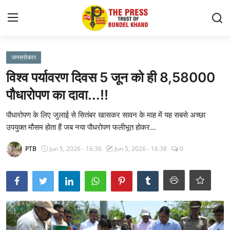
Login
Register
जनसरोकार
विश्व पर्यावरण दिवस 5 जून को ही 8,58000
आशीष सागर
पौधारोपण का दावा...!!
About
पौधारोपण के लिए जुलाई से सितंबर खासकर सावन के माह में यह सबसे अच्छा
उपयुक्त मौसम होता हैं जब नया पौधरोपण फलीभूत होकर...
Contact
PTB
Jun 5, 2026 - 16:36
Jun 5, 2026 - 16:38
0
देश
राज्य
राजनीति
खबर अड्डा